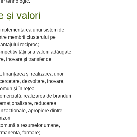
fer tehnologic.
 și valori
i implementarea unui sistem de
tre membrii clusterului pe
vantajului reciproc;
mpetitivității și a valorii adăugate
re, inovare și transfer de
a, finanțarea și realizarea unor
cercetare, dezvoltare, inovare,
comun și în rețea
omercială, realizarea de branduri
ernaționalizare, reducerea
ranzacționale, apropiere dintre
nizori;
comună a resurselor umane,
rmanentă, formare;