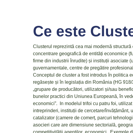
Ce este Clust
Clusterul reprezintă cea mai modernă structură
concentrare geografică de entități economice (furn
firme din industrii înrudite) și instituții asociate 
guvernamentale, centre de pregătire profesională
Conceptul de cluster a fost introdus în politica
regăsește și în legislația din România (HG 918/2
„grupare de producători, utilizatori și/sau benefic
bunelor practici din Uniunea Europeană, în vedere
economici”. In modelul trifoi cu patru foi, utiliz
intreprinderi, instituții de cercetare/învățământ, u
catalizator (camere de comerț, parcuri tehnologi
asocieri care are dimensiune sectorială, geogra
competitivității agenților economici. Exemple d