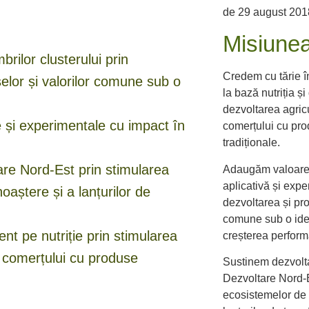
de 29 august 20
Misiunea
ilor clusterului prin
Credem cu tărie în
lor și valorilor comune sub o
la bază nutriția ș
dezvoltarea agricu
e și experimentale cu impact în
comerțului cu pro
tradiționale.
are Nord-Est prin stimularea
Adaugăm valoare p
aplicativă și exp
oaștere și a lanțurilor de
dezvoltarea și pro
comune sub o ident
nt pe nutriție prin stimularea
creșterea perform
 și comerțului cu produse
Sustinem dezvolta
Dezvoltare Nord-Es
ecosistemelor de 