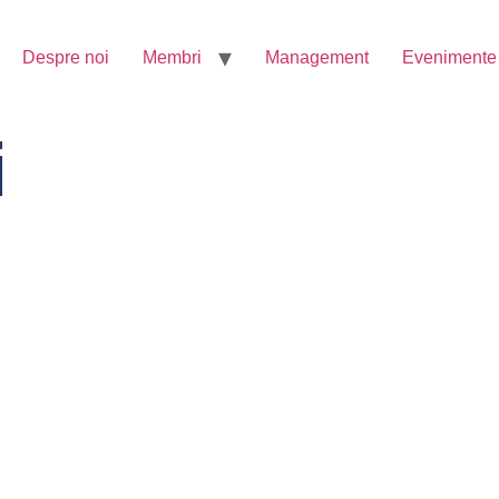
Despre noi
Membri
Management
Evenimente
i
espre noi