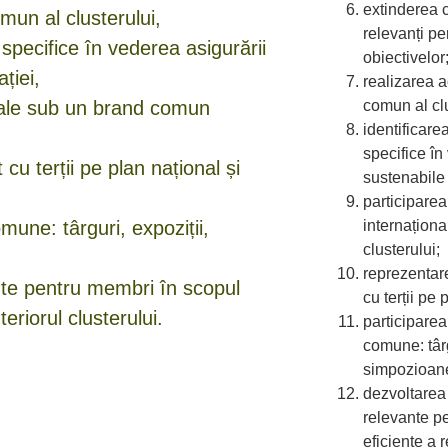
extinderea 
omun al clusterului,
relevanți pe
 specifice în vederea asigurării
obiectivelor
ției,
realizarea ac
comun al clu
ionale sub un brand comun
identificare
specifice în
cu terții pe plan național și
sustenabile 
participarea
internațion
une: târguri, expoziții,
clusterului;
reprezentare
ante pentru membri în scopul
cu terții pe 
teriorul clusterului.
participare
comune: târg
simpozioane
dezvoltarea 
relevante pe
eficiente a r