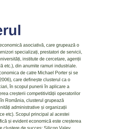
erul
 economică asociativă, care grupează o
izori specializați, prestatori de servicii,
(universități, institute de cercetare, agenții
 etc.), din anumite ramuri industriale.
 economica de catre Michael Porter și se
006), care definește clusterul ca o
iari, în scopul punerii în aplicare a
a creșterii competitivității operatorilor
at în România, clusterul grupează
nități administrative și organizații
ce etc). Scopul principal al acestei
fică și evident economică este creșterea
e clustere de succes: Silicon Valey,