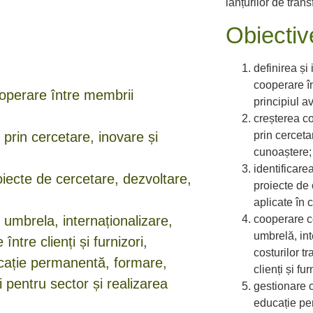
lanțurilor de trans
Obiective
definirea ș
cooperare în
ooperare între membrii
principiul a
creșterea co
prin cerceta
e prin cercetare, inovare și
cunoaștere;
identificare
roiecte de cercetare, dezvoltare,
proiecte de 
aplicate în 
cooperare c
umbrela, internaționalizare,
umbrelă, int
ntre clienți și furnizori,
costurilor t
cație permanentă, formare,
clienți și fur
 pentru sector și realizarea
gestionare 
educație pe