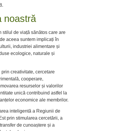
18.
 noastră
 stilul de viață sănătos care are
i de aceea suntem implicați în
lturii, industriei alimentare și
duse ecologice, naturale și
rin creativitate, cercetare
erimentală, cooperare,
movarea resurselor și valorilor
itate unică contribuind astfel la
anțelor economice ale membrilor.
rea inteligentă a Regiunii de
t prin stimularea cercetării, a
transfer de cunoaștere și a