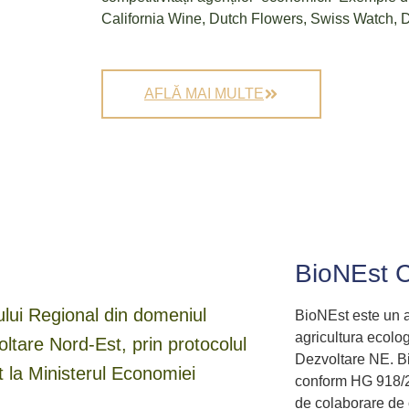
California Wine, Dutch Flowers, Swiss Watch, D
AFLĂ MAI MULTE
BioNEst C
ului Regional din domeniul
BioNEst este un as
agricultura ecolo
oltare Nord-Est, prin protocolul
Dezvoltare NE. Bio
t la Ministerul Economiei
conform HG 918/2
de colaborare de 