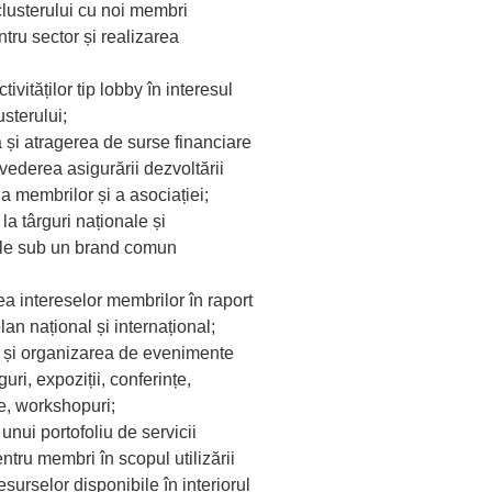
clusterului cu noi membri
ntru sector și realizarea
;
tivităților tip lobby în interesul
sterului;
a și atragerea de surse financiare
 vederea asigurării dezvoltării
a membrilor și a asociației;
 la târguri naționale și
ale sub un brand comun
a intereselor membrilor în raport
plan național și internațional;
a și organizarea de evenimente
uri, expoziții, conferințe,
, workshopuri;
unui portofoliu de servicii
ntru membri în scopul utilizării
esurselor disponibile în interiorul