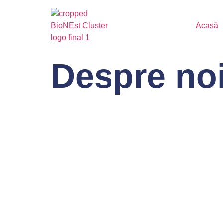
Acasă
Despre no
D